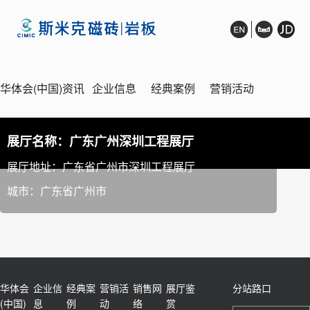
华体会(中国)资讯
企业信息
经典案例
营销活动
展厅名称：广东广州深圳工程展厅
全国招商
销售网络
展厅鉴赏
在线客服
展厅地址：广东省广州市深圳工程展厅
城市：广东省广州市
华体会
企业信
经典案
营销活
销售网
展厅鉴
分站路口
(中国)
息
例
动
络
赏