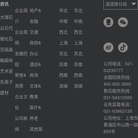
资讯
请选择分站
企业简
地产&
华北
华北
大理石
介
金融
中南
中南
云石代
企业视
交通
西北
西北
玻化石
频
政府&
上海
上海
百丽晶
发展历
办公
苏北
苏北
釉面砖
公司电话：021-
程
酒店&
苏南
苏南
52230777
艺术瓷
荣誉&
商场
西南
西南
全国招商热线：
负离子
400-820-3892
资质
文体&
浙闽
浙闽
售后服务热线：
建材
企业文
教育
021-54312300
业务监督电话：
化
医疗&
021-63862128
公司地址：上海市
公司新
养老
黄浦区中山南一路
闻
其他案
893号