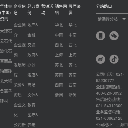
华体会
企业信
经典案
营销活
销售网
展厅鉴
分站路口
(中国)
息
例
动
络
赏
资讯
请选择分站
企业简
地产&
华北
华北
大理石
介
金融
中南
中南
云石代
企业视
交通
西北
西北
玻化石
频
政府&
上海
上海
百丽晶
发展历
办公
苏北
苏北
釉面砖
公司电话：021-
程
酒店&
苏南
苏南
52230777
艺术瓷
荣誉&
商场
西南
西南
全国招商热线：
负离子
400-820-3892
资质
文体&
浙闽
浙闽
售后服务热线：
建材
企业文
教育
021-54312300
业务监督电话：
化
医疗&
021-63862128
公司地址：上海市
公司新
养老