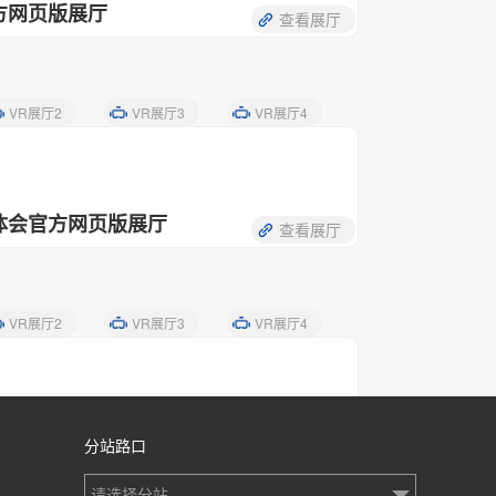
方网页版展厅
查看展厅
VR展厅2
VR展厅3
VR展厅4
体会官方网页版展厅
查看展厅
VR展厅2
VR展厅3
VR展厅4
分站路口
请选择分站