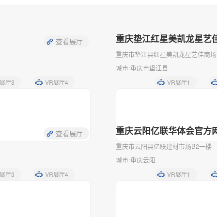
重庆垫江红星美凯龙星艺
查看展厅
重庆市垫江县红星美凯龙星艺佳商场
城市:重庆市垫江县
R展厅3
VR展厅4
VR展厅1
重庆云阳亿联华体会官方
查看展厅
重庆市云阳县亿联建材市场B2一楼
城市:重庆云阳
R展厅3
VR展厅4
VR展厅1