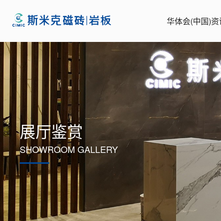
华体会(中国)资
展厅鉴赏
SHOWROOM GALLERY