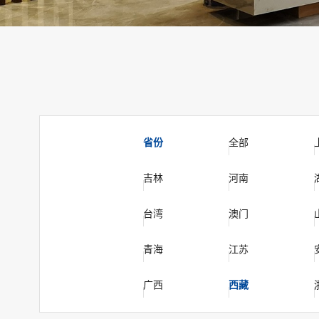
省份
全部
吉林
河南
台湾
澳门
青海
江苏
广西
西藏